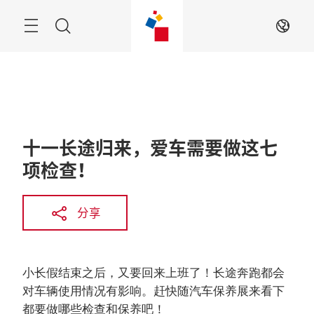
跳
过
菜
搜
ZH
单
索
十一长途归来，爱车需要做这七
项检查！
分享
小长假结束之后，又要回来上班了！长途奔跑都会
对车辆使用情况有影响。赶快随汽车保养展来看下
都要做哪些检查和保养吧！