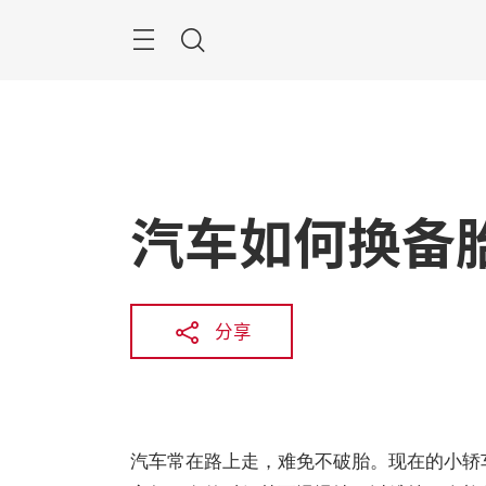
跳
过
菜
搜
单
索
汽车如何换备
分享
汽车常在路上走，难免不破胎。现在的小轿