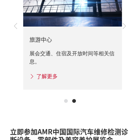
上
下
一
一
旅游中心
步
步
展
展会交通、住宿及开放时间等相关信
相关
展
息。
信
了解更多
立即参加AMR中国国际汽车维修检测诊
断设备、零部件及美容养护展览会