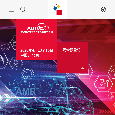
跳
过
菜
搜
ZH
单
索
观众预登记
2026年4月13至15日

中国， 北京