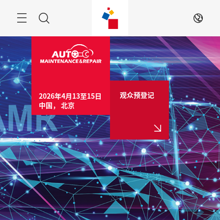
跳
过
菜
搜
ZH
单
索
观众预登记
2026年4月13至15日

中国， 北京