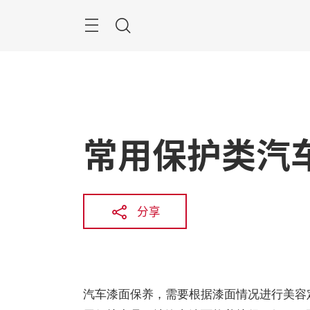
跳
过
菜
搜
单
索
常用保护类汽
分享
汽车漆面保养，需要根据漆面情况进行美容