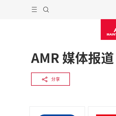
跳
过
菜
搜
单
索
AMR 媒体报道
分享