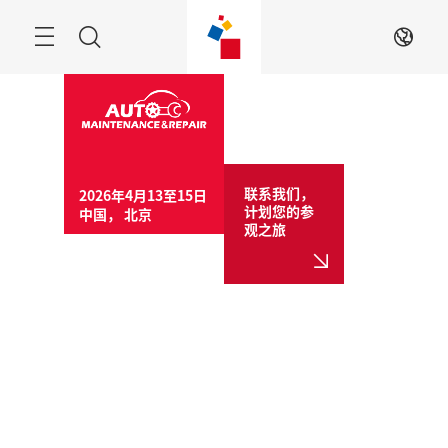
跳
过
菜
搜
ZH
单
索
联系我们，
2026年4月13至15日

计划您的参
中国， 北京
观之旅