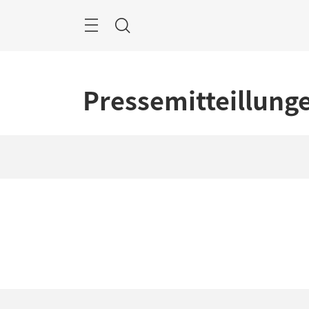
跳
过
菜
搜
单
索
Pressemitteillung