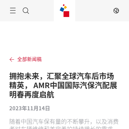
跳
过
菜
搜
ZH
单
索
全部新闻稿
拥抱未来，汇聚全球汽车后市场
精英， AMR中国国际汽保汽配展
明春再度启航
2023年11月14日
随着中国汽车保有量的不断攀升，以及消费
者对车辆维修和美容养护持续增长的需求，