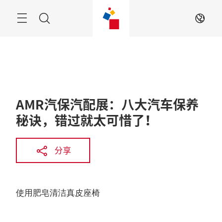
跳
过
菜
搜
ZH
单
索
AMR汽保汽配展：八大汽车保养
秘诀，错过就太可惜了！
分享
使用肥皂清洁真皮座椅