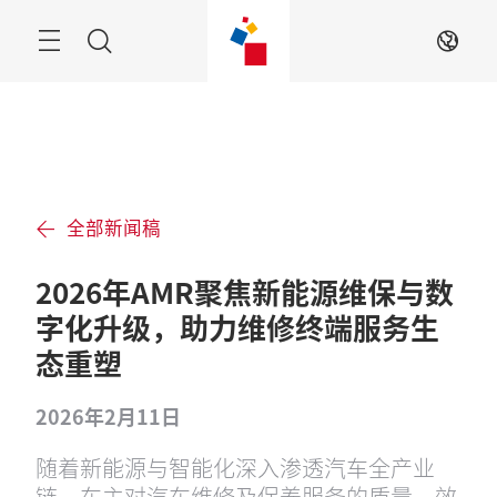
跳
过
菜
搜
ZH
单
索
全部新闻稿
2026年AMR聚焦新能源维保与数
字化升级，助力维修终端服务生
态重塑
2026年2月11日
随着新能源与智能化深入渗透汽车全产业
链，车主对汽车维修及保养服务的质量、效