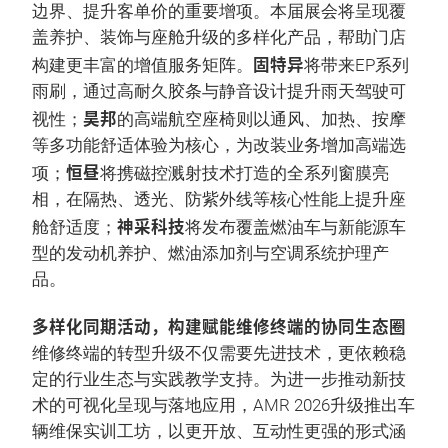
边界、提升客单价的重要增项。本届展会将呈现覆
盖养护、装饰与座舱升级的多样化产品，帮助门店
固特异
构建更丰富的增值服务矩阵。
将带来EP系列
雨刷，通过高耐久胶条与静音设计提升雨天驾驶可
昊邦
视性；
的高端航空座椅则以通风、加热、按摩
等多功能舒适体验为核心，为改装业务增加高端选
恒昼
项；
将携磁控溅射技术打造的全系列窗膜亮
相，在隔热、透光、防紫外线等核心性能上提升座
神采科技
舱舒适度；
将发布覆盖燃油车与新能源车
型的发动机养护、燃油添加剂与空调系统护理产
品。
多样化同期活动，构建赋能维修终端的协同生态圈
维修终端的转型升级不仅需要先进技术，更依赖稳
定的行业生态与实践教学支持。为进一步推动新技
术的可视化呈现与落地应用，AMR 2026升级推出车
辆维保实训工坊，以更开放、互动性更强的形式涵