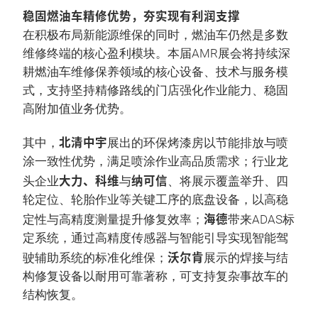
稳固燃油车精修优势，夯实现有利润支撑
在积极布局新能源维保的同时，燃油车仍然是多数
维修终端的核心盈利模块。本届AMR展会将持续深
耕燃油车维修保养领域的核心设备、技术与服务模
式，支持坚持精修路线的门店强化作业能力、稳固
高附加值业务优势。
北清中宇
其中，
展出的环保烤漆房以节能排放与喷
涂一致性优势，满足喷涂作业高品质需求；行业龙
大力、科维
纳可信
头企业
与
、将展示覆盖举升、四
轮定位、轮胎作业等关键工序的底盘设备，以高稳
海德
定性与高精度测量提升修复效率；
带来ADAS标
定系统，通过高精度传感器与智能引导实现智能驾
沃尔肯
驶辅助系统的标准化维保；
展示的焊接与结
构修复设备以耐用可靠著称，可支持复杂事故车的
结构恢复。